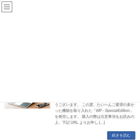
コ
ナ
れるむコン-D20 Only TRPG Online
ン
ビ
テ
ゲ
Convention-
ン
ー
ツ
シ
へ
ョ
ス
ン
お知らせ
キ
に
ッ
移
プ
動
HOME
お知らせ
新商品を発表します。
お知らせ
2021年2月1日
いつも弊社の製品をご利用いただき、ありがと
うございます。 この度、たいへんご要望の多か
った機能を取り入れた「WP - SpecialEdition」
を発売します。 購入の際は注意事項をお読みの
上、下記 URL よりお申し […]
続きを読む